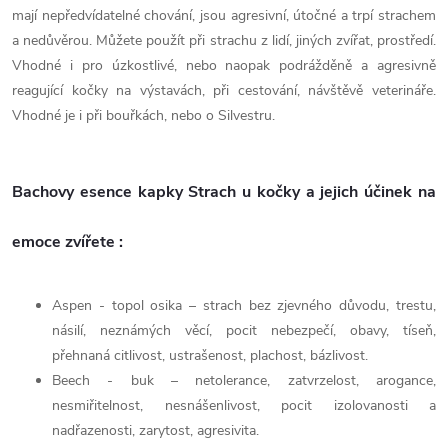
mají nepředvídatelné chování, jsou agresivní, útočné a trpí strachem
a nedůvěrou. Můžete použít při strachu z lidí, jiných zvířat, prostředí.
Vhodné i pro úzkostlivé, nebo naopak podrážděně a agresivně
reagující kočky na výstavách, při cestování, návštěvě veterináře.
Vhodné je i při bouřkách, nebo o Silvestru.
Bachovy esence kapky Strach u kočky a jejich účinek na
emoce zvířete :
Aspen - topol osika – strach bez zjevného důvodu, trestu,
násilí, neznámých věcí, pocit nebezpečí, obavy, tíseň,
přehnaná citlivost, ustrašenost, plachost, bázlivost.
Beech - buk – netolerance, zatvrzelost, arogance,
nesmiřitelnost, nesnášenlivost, pocit izolovanosti a
nadřazenosti, zarytost, agresivita.