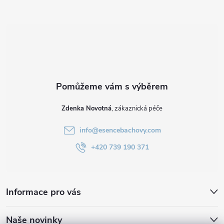
a
t
í
Zdenka Novotná
info
@
esencebachovy.com
+420 739 190 371
Informace pro vás
Naše novinky