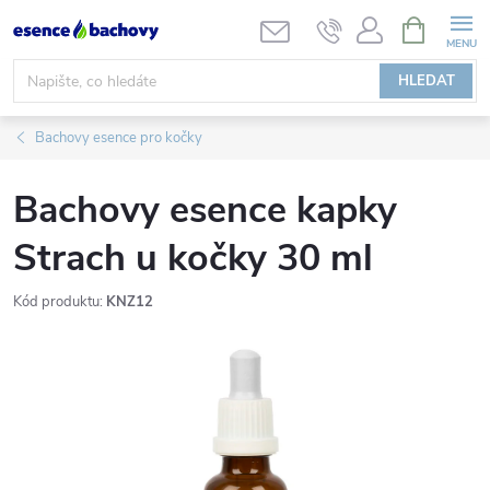
Přejít
NÁKUPNÍ
KOŠÍK
na
obsah
HLEDAT
Bachovy esence pro kočky
Bachovy esence kapky
Strach u kočky 30 ml
Kód produktu:
KNZ12