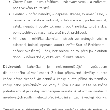
Cherry Plum - slíva třešňová – záchvaty vzteku a zuřivosti,
pocit velkého zoufalství.
Gentian - hořec nahořklý – deprese, skepse, zklamání. Holy -
cesmína ostrolistá – žárlivost, vztahovačnost, podezřívavost,
vztek, negativní pocity, zklamání, pocit nelásky, tvrdé srdce,
pomstychtivost, naschvály, urážlivost, prchlivost.
Mimulus - kejklířka skvrnitá – strach ze známých věcí, o
existenci, bolesti, operace, autorit, zvířat Star of Bethlehem -
snědek okoličnatý – šok, bez ohledu na to, před jak dlouhou
dobou k němu došlo, velké leknutí, krize, strach.
Dávkování:
Lahvička je nejekonomičtějším způsobem
dlouhodobého užívání esencí. Z takto připravené lahvičky budete
kočce dávat alespoň 4x denně 4 kapky buďto přímo do tlamičky
kočky nebo přimícháním do vody či jídla. Pokud ucítíte na kočce
potřebu užívat je častěji, samozřejmě můžete. A jelikož se vyrábějí z
nejedovatých rostlin, nehrozí předávkování ani žádné vedlejší účinky.
Trvanlivost a skladování :
Trvanlivost směsí se obvykle pohybuje