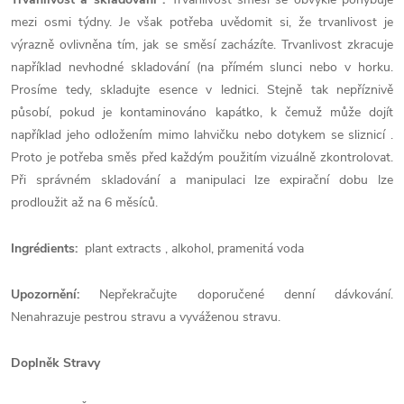
mezi osmi týdny. Je však potřeba uvědomit si, že trvanlivost je
výrazně ovlivněna tím, jak se směsí zacházíte. Trvanlivost zkracuje
například nevhodné skladování (na přímém slunci nebo v horku.
Prosíme tedy, skladujte esence v lednici. Stejně tak nepříznivě
působí, pokud je kontaminováno kapátko, k čemuž může dojít
například jeho odložením mimo lahvičku nebo dotykem se sliznicí .
Proto je potřeba směs před každým použitím vizuálně zkontrolovat.
Při správném skladování a manipulaci lze expirační dobu lze
prodloužit až na 6 měsíců.
Ingrédients:
plant extracts , alkohol, pramenitá voda
Upozornění:
Nepřekračujte doporučené denní dávkování.
Nenahrazuje pestrou stravu a vyváženou stravu.
Doplněk Stravy