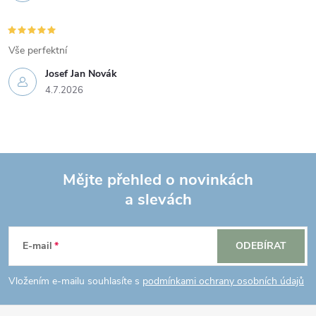
Vše perfektní
Josef Jan Novák
4.7.2026
Mějte přehled o novinkách
a slevách
Z
á
E-mail
ODEBÍRAT
p
Vložením e-mailu souhlasíte s
podmínkami ochrany osobních údajů