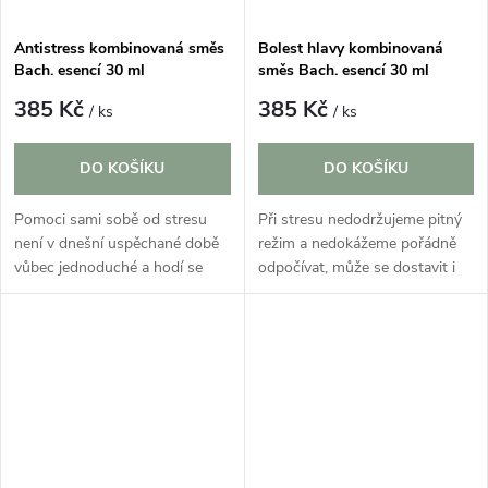
Antistress kombinovaná směs
Bolest hlavy kombinovaná
Bach. esencí 30 ml
směs Bach. esencí 30 ml
385 Kč
385 Kč
/ ks
/ ks
DO KOŠÍKU
DO KOŠÍKU
Pomoci sami sobě od stresu
Při stresu nedodržujeme pitný
není v dnešní uspěchané době
režim a nedokážeme pořádně
vůbec jednoduché a hodí se
odpočívat, může se dostavit i
proto své tělo podpořit.
velká bolest hlavy. Speciální
Takovým prostředkem jsou i
kombinace Bachových esencí,
Bachovy kapky na stres, které
které budou bolesti hlavy...
vrací mysli...