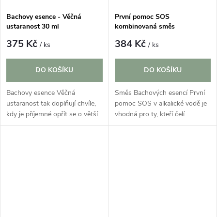
Bachovy esence - Věčná
První pomoc SOS
ustaranost 30 ml
kombinovaná směs
Bach.esencí 30 ml
375 Kč
384 Kč
/ ks
/ ks
DO KOŠÍKU
DO KOŠÍKU
Bachovy esence Věčná
Směs Bachových esencí První
ustaranost tak doplňují chvíle,
pomoc SOS v alkalické vodě je
kdy je příjemné opřít se o větší
vhodná pro ty, kteří čelí
klid, důvěru a vnitřní rovnováhu.
extrémnímu stresu nebo
Tato kombinace je vhodná pro
prodělali šok, bolest, zármutek
ty, kteří o někoho pečují,...
nebo je přepadly náhlé
problémy....