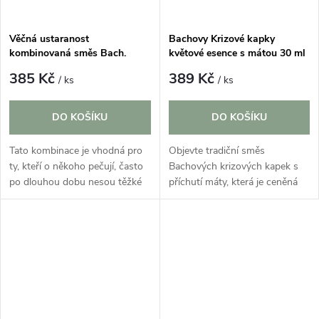
Věčná ustaranost
Bachovy Krizové kapky
kombinovaná směs Bach.
květové esence s mátou 30 ml
esencí 30 ml
385 Kč
389 Kč
/ ks
/ ks
DO KOŠÍKU
DO KOŠÍKU
Tato kombinace je vhodná pro
Objevte tradiční směs
ty, kteří o někoho pečují, často
Bachových krizových kapek s
po dlouhou dobu nesou těžké
příchutí máty, která je ceněná
břemeno fyzické a psychické
pro svou jemnost a přírodní
únavy.
charakter. Pečlivě vybraná
kombinace květových esencí se
hodí pro...