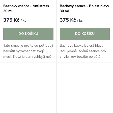
Bachovy esence - Antistress
Bachovy esence - Bolest hlavy
30 ml
30 ml
375 Kč
375 Kč
/ ks
/ ks
DO KOŠÍKU
DO KOŠÍKU
Tato směs je pro ty co potřebují
Bachovy kapky Bolest hlavy
navrátit vyrovnanost svojí
jsou jemně laděná esence pro
mysli. Když je den rychlejší než
chvíle, kdy toužíte po větší
vy, hodí se mít po ruce
lehkosti a vnitřní pohodě. Jejich
jednoduchý rituál. Antistress je
charakter staví na harmonii,
kombinovaná směs
klidu a příjemném pocitu...
Bachových...