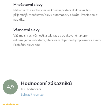
á
Množstevní slevy
Nakupte do zásoby, čím víc kousků přidáte do košíku, tím
d
příjemnější množstevní slevu automaticky získáte. Prohlédnout
nabídku.
a
Věrnostní slevy
c
Vážíme si vaší věrnosti, a tak vás za opakované nákupy
í
odměňujeme výhodami, které vám objednávky zpříjemní a zlevní.
Prohlédni slevy zde.
p
r
v
k
Hodnocení zákazníků
4,9
y
186 hodnocení
Zobrazit recenze
v