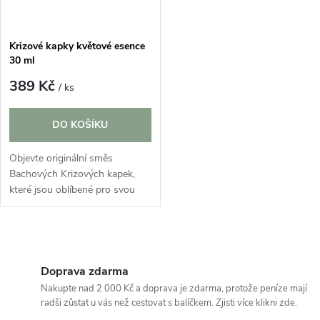
Krizové kapky květové esence
30 ml
389 Kč
/ ks
DO KOŠÍKU
Objevte originální směs
Bachových Krizových kapek,
které jsou oblíbené pro svou
jemnost a přirozený charakter.
Tato tradiční kombinace
vybraných květů je navržena
O
pro chvíle,...
v
Doprava zdarma
Nakupte nad 2 000 Kč a doprava je zdarma, protože peníze mají
l
radši zůstat u vás než cestovat s balíčkem. Zjisti více klikni zde.