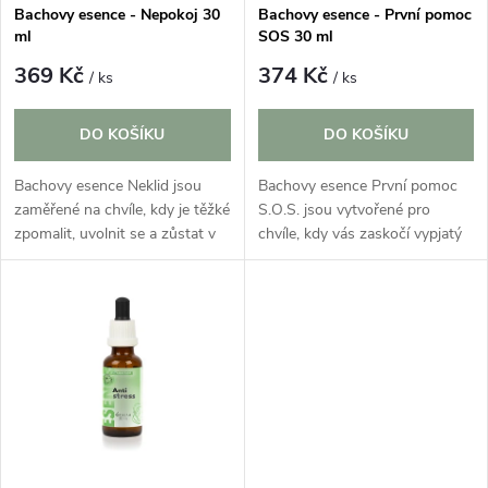
s
p
Bachovy esence - Nepokoj 30
Bachovy esence - První pomoc
ml
SOS 30 ml
p
r
369 Kč
374 Kč
/ ks
/ ks
r
o
DO KOŠÍKU
DO KOŠÍKU
o
d
Bachovy esence Neklid jsou
Bachovy esence První pomoc
d
zaměřené na chvíle, kdy je těžké
S.O.S. jsou vytvořené pro
u
zpomalit, uvolnit se a zůstat v
chvíle, kdy vás zaskočí vypjatý
u
klidnějším vnitřním nastavení.
okamžik a je těžké udržet
Svým charakterem ladí s
vnitřní klid a nadhled. Hodí se
k
potřebou větší rovnováhy,...
do situací spojených s velkým...
k
t
t
ů
ů