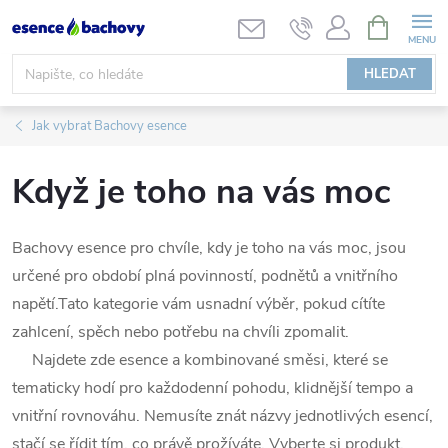
Přejít
NÁKUPNÍ
KOŠÍK
na
obsah
HLEDAT
Jak vybrat Bachovy esence
Když je toho na vás moc
Bachovy esence pro chvíle, kdy je toho na vás moc, jsou
určené pro období plná povinností, podnětů a vnitřního
napětí.
Tato kategorie vám usnadní výběr, pokud cítíte
zahlcení, spěch nebo potřebu na chvíli zpomalit.
Najdete zde esence a kombinované směsi, které se
tematicky hodí pro každodenní pohodu, klidnější tempo a
vnitřní rovnováhu.
Nemusíte znát názvy jednotlivých esencí,
stačí se řídit tím, co právě prožíváte.
Vyberte si produkt,