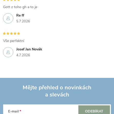
ý
Gott z toho gh a to je
p
Re ff
i
5.7.2026
s
Vše perfektní
u
Josef Jan Novák
4.7.2026
Mějte přehled o novinkách
a slevách
Z
á
E-mail
ODEBÍRAT