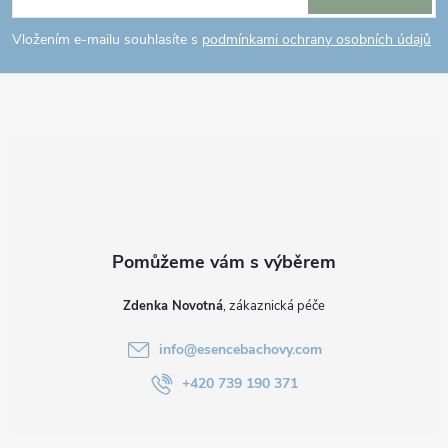
p
Vložením e-mailu souhlasíte s
podmínkami ochrany osobních údajů
a
t
í
Zdenka Novotná
info
@
esencebachovy.com
+420 739 190 371