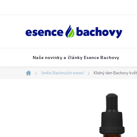
Přejít
na
obsah
Naše novinky a články Esence Bachovy
Směsi Bachových esencí
Klidný den Bachovy kvě
Domů