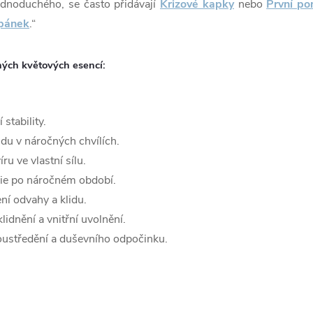
ednoduchého, se často přidávají
Krizové kapky
nebo
První p
pánek
.“
ných květových esencí:
 stability.
idu v náročných chvílích.
u ve vlastní sílu.
gie po náročném období.
ní odvahy a klidu.
lidnění a vnitřní uvolnění.
oustředění a duševního odpočinku.