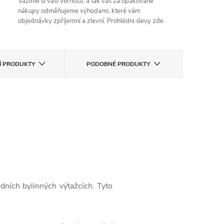
Vážíme si vaší věrnosti, a tak vás za opakované
nákupy odměňujeme výhodami, které vám
objednávky zpříjemní a zlevní. Prohlédni slevy zde.
CÍ PRODUKTY
PODOBNÉ PRODUKTY
ních bylinných výtažcích. Tyto