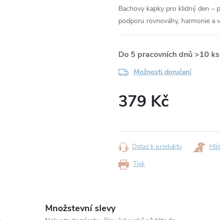
Bachovy kapky pro klidný den – 
podporu rovnováhy, harmonie a vn
Do 5 pracovních dnů
>10 ks
Možnosti doručení
379 Kč
Měrná
cena:
Dotaz k produktu
Hlí
Tisk
Množstevní slevy