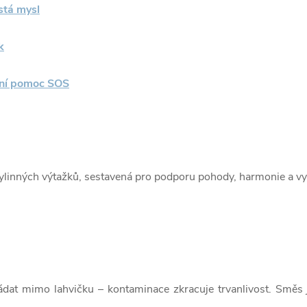
stá mysl
k
ní pomoc SOS
ylinných výtažků, sestavená pro podporu pohody, harmonie a v
ládat mimo lahvičku – kontaminace zkracuje trvanlivost. Směs