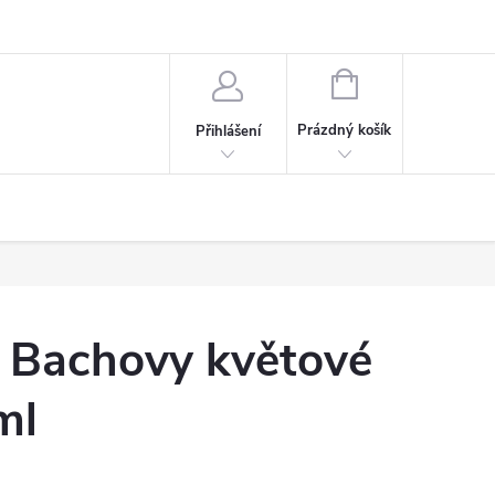
NÁKUPNÍ
KOŠÍK
Prázdný košík
Přihlášení
n Bachovy květové
ml