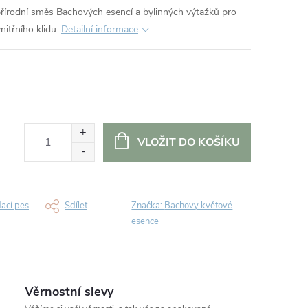
přírodní směs Bachových esencí a bylinných výtažků pro
itřního klidu.
Detailní informace
VLOŽIT DO KOŠÍKU
dací pes
Sdílet
Značka:
Bachovy květové
esence
Věrnostní slevy