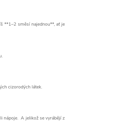
íš **1–2 směsí najednou**, ať je
u.
ých cizorodých látek.
 nápoje. A jelikož se vyrábějí z