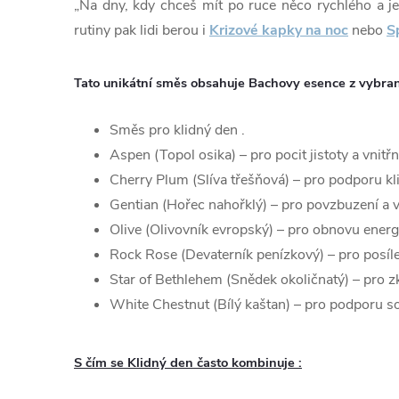
„Na dny, kdy chceš mít po ruce něco rychlého a j
rutiny pak lidi berou i
Krizové kapky na noc
nebo
S
Tato unikátní směs obsahuje Bachovy esence z vybra
Směs pro klidný den .
Aspen (Topol osika) – pro pocit jistoty a vnitřní
Cherry Plum (Slíva třešňová) – pro podporu kl
Gentian (Hořec nahořklý) – pro povzbuzení a vír
Olive (Olivovník evropský) – pro obnovu ener
Rock Rose (Devaterník penízkový) – pro posíle
Star of Bethlehem (Snědek okoličnatý) – pro zk
White Chestnut (Bílý kaštan) – pro podporu s
S čím se Klidný den často kombinuje :