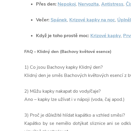
Přes den:
Nepokoj
,
Nervozita
,
Antistress
,
Či
Večer:
Spánek
,
Krizové kapky na noc
,
Úplně
Když je toho prostě moc:
Krizové kapky
,
Prv
FAQ – Klidný den (Bachovy květové esence)
1) Co jsou Bachovy kapky Klidný den?
Klidný den je směs Bachových květových esencí z b
2) Můžu kapky nakapat do vody/čaje?
Ano – kapky lze užívat i v nápoji (voda, čaj apod.)
3) Proč je důležité hlídat kapátko a vzhled směsi?
Kapátko by se nemělo dotýkat sliznice ani se odk