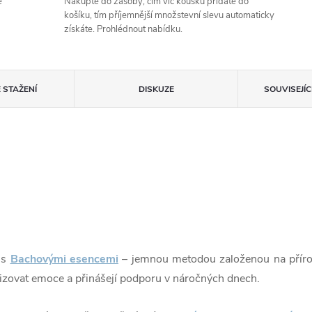
e
Nakupte do zásoby, čím víc kousků přidáte do
košíku, tím příjemnější množstevní slevu automaticky
získáte. Prohlédnout nabídku.
 STAŽENÍ
DISKUZE
SOUVISEJÍ
 s
Bachovými esencemi
– jemnou metodou založenou na přírod
izovat emoce a přinášejí podporu v náročných dnech.