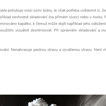
kle pohybuje mezi osmi týdny. Je však potřeba uvědomit si, že 
například nevhodné skladování (na přímém slunci nebo v horku. 
ontaminováno kapátko, k čemuž může dojít například jeho odlož
použitím vizuálně zkontrolovat. Při správném skladování a ma
ání. Nenahrazuje pestrou stravu a vyváženou stravu. Není vh