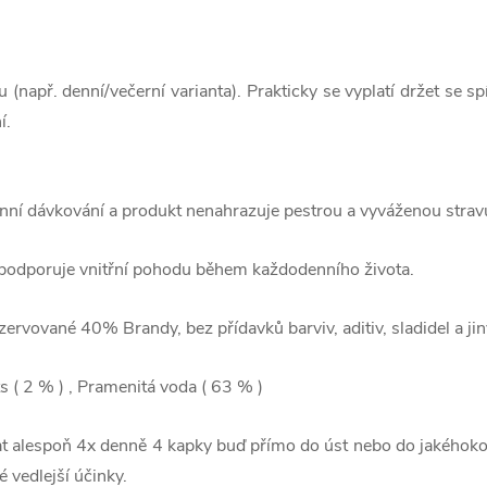
např. denní/večerní varianta). Prakticky se vyplatí držet se sp
í.
nní dávkování a produkt nenahrazuje pestrou a vyváženou strav
 podporuje vnitřní pohodu během každodenního života.
ervované 40% Brandy, bez přídavků barviv, aditiv, sladidel a jin
s ( 2 % ) , Pramenitá voda ( 63 % )
at alespoň 4x denně 4 kapky buď přímo do úst nebo do jakéhokoli
 vedlejší účinky.