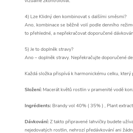
vizuálně zkontrolovat.
4) Lze Klidný den kombinovat s dalšími směsmi?
Ano, kombinace se běžně volí podle denního režimu (
to přehledné, a nepřekračovat doporučené dávkován
5) Je to doplněk stravy?
Ano – doplněk stravy. Nepřekračujte doporučené de
Každá složka přispívá k harmonickému celku, který
Složení:
Macerát květů rostlin v pramenité vodě konz
Ingrédients:
Brandy vol 40% ( 35% ) , Plant extract
Dávkování:
Z takto připravené lahvičky budete užív
nejedovatých rostlin, nehrozí předávkování ani žádné