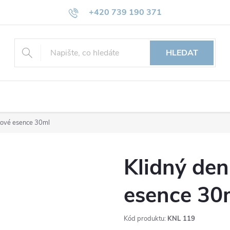
+420 739 190 371
info@esencebachovy.com
HLEDAT
tové esence 30ml
Klidný de
esence 30
Kód produktu:
KNL 119