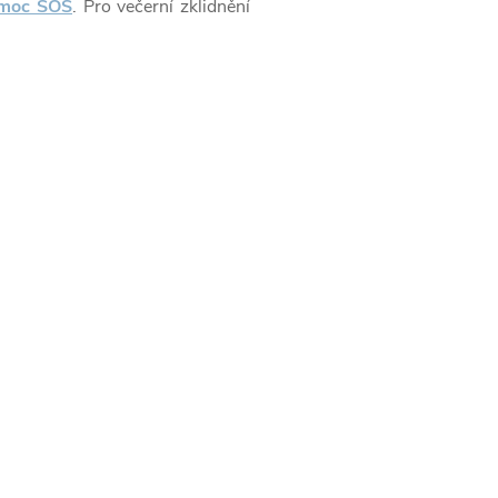
omoc SOS
. Pro večerní zklidnění