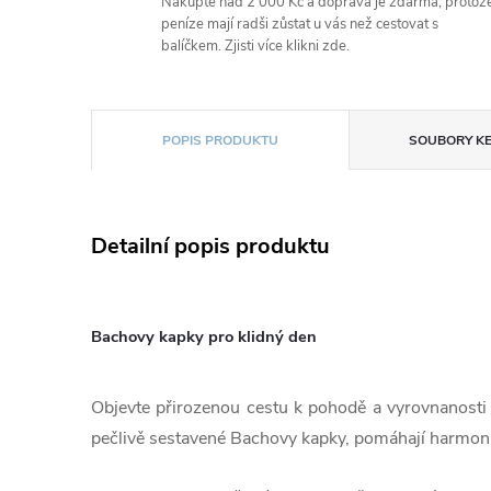
Nakupte nad 2 000 Kč a doprava je zdarma, protož
peníze mají radši zůstat u vás než cestovat s
balíčkem. Zjisti více klikni zde.
POPIS PRODUKTU
SOUBORY KE
Detailní popis produktu
Bachovy kapky pro klidný den
Objevte přirozenou cestu k pohodě a vyrovnanosti
pečlivě sestavené Bachovy kapky, pomáhají harmon