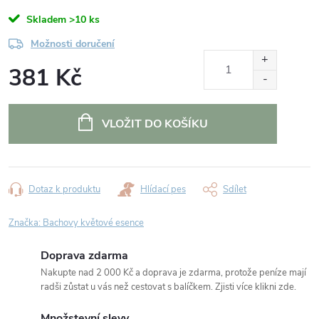
Skladem
>10 ks
Možnosti doručení
381 Kč
Měrná
cena:
VLOŽIT DO KOŠÍKU
Dotaz k produktu
Hlídací pes
Sdílet
Značka:
Bachovy květové esence
Doprava zdarma
Nakupte nad 2 000 Kč a doprava je zdarma, protože peníze mají
radši zůstat u vás než cestovat s balíčkem. Zjisti více klikni zde.
Množstevní slevy