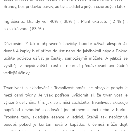
Brandy, bez přídavků barviv, aditiv, sladidel a jiných cizorodých látek.
Ingrédients: Brandy vol 40% ( 35% ) , Plant extracts ( 2 % ) ,
alkalická voda ( 63 % )
Dávkování: Z takto připravené lahvičky budete užívat alespoň 4x
denně 4 kapky buď přímo do úst nebo do jakéhokoli nápoje Pokud
ucítíte potřebu užívat je častěji, samozřejmě můžete. A jelikož se
vyrábějí z nejedovatých rostlin, nehrozí předávkování ani žádné
vedlejší účinky.
Trvanlivost a skladování : Trvanlivost směsí se obvykle pohybuje
mezi osmi týdny. Je však potřeba uvědomit si, že trvanlivost je
výrazně ovlivněna tím, jak se směsí zacházíte. Trvanlivost zkracuje
například nevhodné skladování (na přímém slunci nebo v horku.
Prosíme tedy, skladujte esence v lednici. Stejně tak nepříznivě
působí, pokud je kontaminováno kapátko, k čemuž může dojít