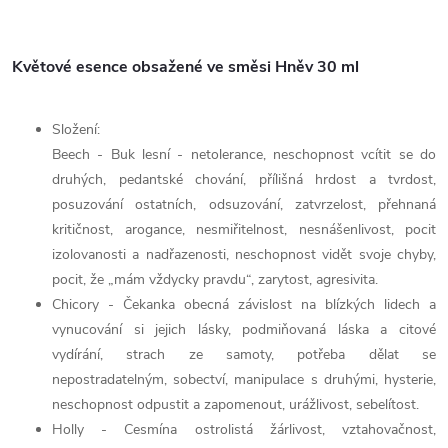
Květové esence obsažené ve směsi Hněv 30 ml
Složení:
Beech - Buk lesní - netolerance, neschopnost vcítit se do
druhých, pedantské chování, přílišná hrdost a tvrdost,
posuzování ostatních, odsuzování, zatvrzelost, přehnaná
kritičnost, arogance, nesmiřitelnost, nesnášenlivost, pocit
izolovanosti a nadřazenosti, neschopnost vidět svoje chyby,
pocit, že „mám vždycky pravdu“, zarytost, agresivita.
Chicory - Čekanka obecná závislost na blízkých lidech a
vynucování si jejich lásky, podmiňovaná láska a citové
vydírání, strach ze samoty, potřeba dělat se
nepostradatelným, sobectví, manipulace s druhými, hysterie,
neschopnost odpustit a zapomenout, urážlivost, sebelítost.
Holly - Cesmína ostrolistá žárlivost, vztahovačnost,