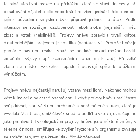
Je silná afektivní reakce na překážku, která se staví do cesty při
dosahování nějakého cíle nebo brání rozvíjení jednání. Jde o emoci,
jejímž původním smyslem bylo připravit jedince na útok. Podle
intenzity se rozlišuje rozzlobenost neboli zloba (nejslabší), hněv,
zlost a vztek (nejsilnější). Projevy hněvu zpravidla trvají krátce,
dlouhodobějším projevem je hostilita (nepřátelství). Protože hněv je
primárně násilnou reakcí, snaží se ho lidé pokud možno brzdit,
emočními výjevy (např. zčervenáním, roněním slz, atd.). Při velké
zlosti se místo fyzického napadení uchylují spíše k urážkám,
výhrůžkám.
Projevy hněvu nejčastěji narušují vztahy mezi lidmi. Nakonec mohou
vést k izolaci a bolestné osamělosti. I když projevy hněvu mají často
svůj důvod, jsou většinou přehnané a nepřiměřené situaci, která je
vyvolala. Vlastnost, s níž člověk snadno podléhá vzteku, označujeme
jako prchlivost. Fyziologickými projevy hněvu jsou některé změny v
tělesné činnosti, směřující ke zvýšení fyzické síly organismu zvyšuje
se srdeční tep, stoupá krevní tlak, člověk zčervená.