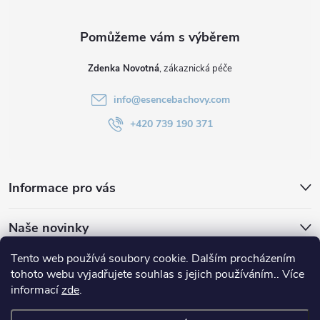
Zdenka Novotná
info
@
esencebachovy.com
+420 739 190 371
Informace pro vás
Naše novinky
Tento web používá soubory cookie. Dalším procházením
Bachovy kapky
Esencie Bachove.sk
tohoto webu vyjadřujete souhlas s jejich používáním.. Více
informací
zde
.