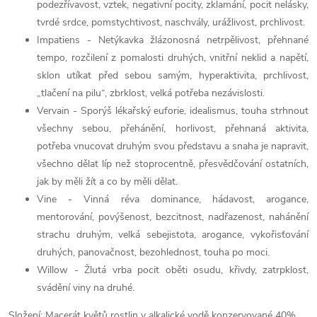
podezřívavost, vztek, negativní pocity, zklamání, pocit nelásky,
tvrdé srdce, pomstychtivost, naschvály, urážlivost, prchlivost.
Impatiens - Netýkavka žlázonosná netrpělivost, přehnané
tempo, rozčilení z pomalosti druhých, vnitřní neklid a napětí,
sklon utíkat před sebou samým, hyperaktivita, prchlivost,
„tlačení na pilu“, zbrklost, velká potřeba nezávislosti.
Vervain - Sporýš lékařský euforie, idealismus, touha strhnout
všechny sebou, přehánění, horlivost, přehnaná aktivita,
potřeba vnucovat druhým svou představu a snaha je napravit,
všechno dělat líp než stoprocentně, přesvědčování ostatních,
jak by měli žít a co by měli dělat.
Vine - Vinná réva dominance, hádavost, arogance,
mentorování, povýšenost, bezcitnost, nadřazenost, nahánění
strachu druhým, velká sebejistota, arogance, vykořisťování
druhých, panovačnost, bezohlednost, touha po moci.
Willow - Žlutá vrba pocit oběti osudu, křivdy, zatrpklost,
svádění viny na druhé.
Složení: Macerát květů rostlin v alkalické vodě konzervované 40%