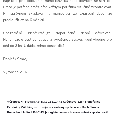
například jeho odložením mimo lahvičku nebo dotykem se sliznicí .
Proto je potřeba směs před každým použitím vizuálně zkontrolovat.
Při správném skladování a manipulaci lze expirační dobu lze
prodloužit až na 6 měsíců.
Upozornění: Nepřekračujte doporučené denní dávkování.
Nenahrazuje pestrou stravu a vyváženou stravu. Není vhodné pro
děti do 3 let. Ukládat mimo dosah dětí.
Doplněk Stravy
Vyrobeno v ČR
Výrobce: FP Meda s.r.o. IČO: 21111472 Květinová 1254 Pohořelice
Produkty Wildking s.r.o. nejsou vyráběny společností Bach Flower
Remedies Limited. BACH® je registrovaná ochranná známka společnosti