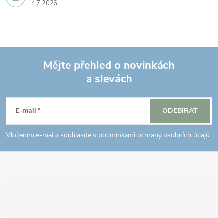
4.7.2026
Mějte přehled o novinkách
a slevách
Z
á
E-mail
ODEBÍRAT
p
Vložením e-mailu souhlasíte s
podmínkami ochrany osobních údajů
a
t
í