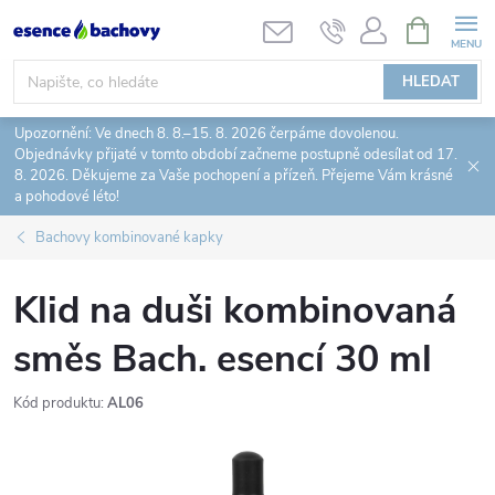
Přejít
NÁKUPNÍ
KOŠÍK
na
obsah
HLEDAT
Upozornění: Ve dnech 8. 8.–15. 8. 2026 čerpáme dovolenou.
Objednávky přijaté v tomto období začneme postupně odesílat od 17.
8. 2026. Děkujeme za Vaše pochopení a přízeň. Přejeme Vám krásné
a pohodové léto!
Bachovy kombinované kapky
Klid na duši kombinovaná
směs Bach. esencí 30 ml
Kód produktu:
AL06