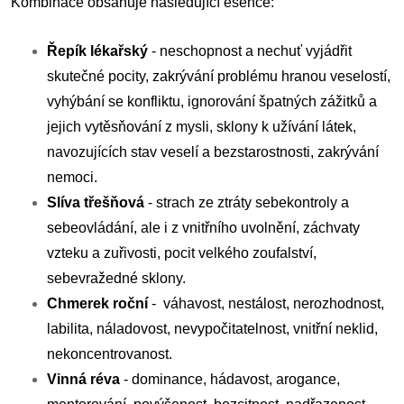
Kombinace obsahuje následující esence:
Řepík lékařský
- neschopnost a nechuť vyjádřit
skutečné pocity, zakrývání problému hranou veselostí,
vyhýbání se konfliktu, ignorování špatných zážitků a
jejich vytěsňování z mysli, sklony k užívání látek,
navozujících stav veselí a bezstarostnosti, zakrývání
nemoci.
Slíva třešňová
- strach ze ztráty sebekontroly a
sebeovládání, ale i z vnitřního uvolnění, záchvaty
vzteku a zuřivosti, pocit velkého zoufalství,
sebevražedné sklony.
Chmerek roční
- váhavost, nestálost, nerozhodnost,
labilita, náladovost, nevypočitatelnost, vnitřní neklid,
nekoncentrovanost.
Vinná réva
- dominance, hádavost, arogance,