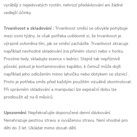
vyrábějí z nejedovatých rostlin, nehrozí předávkování ani žádné
vedlejší účinky.
Trvanlivost a skladování :
Trvanlivost směsí se obvykle pohybuje
mezi osmi týdny. Je však potřeba uvědomit si, že trvanlivost je
výrazně ovlivněna tím, jak se směsí zacházíte. Trvanlivost zkracuje
například nevhodné skladování (na přímém slunci nebo v horku.
Prosíme tedy, skladujte esence v lednici. Stejně tak nepříznivě
působí, pokud je kontaminováno kapátko, k čemuž může dojít
například jeho odložením mimo lahvičku nebo dotykem se sliznicí .
Proto je potřeba směs před každým použitím vizuálně zkontrolovat.
Při správném skladování a manipulaci lze expirační dobu lze
prodloužit až na 6 měsíců.
Upozornění:
Nepřekračujte doporučené denní dávkování.
Nenahrazuje pestrou stravu a vyváženou stravu. Není vhodné pro
děti do 3 let. Ukládat mimo dosah dětí.