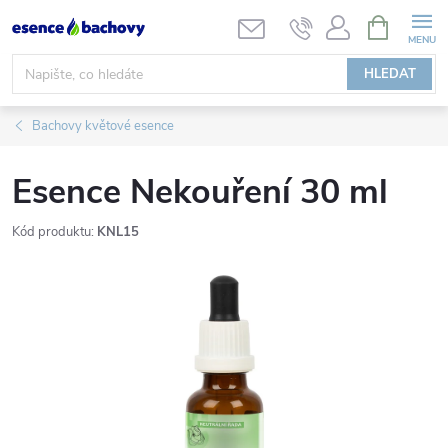
Přejít
NÁKUPNÍ
KOŠÍK
na
obsah
HLEDAT
Bachovy květové esence
Esence Nekouření 30 ml
Kód produktu:
KNL15