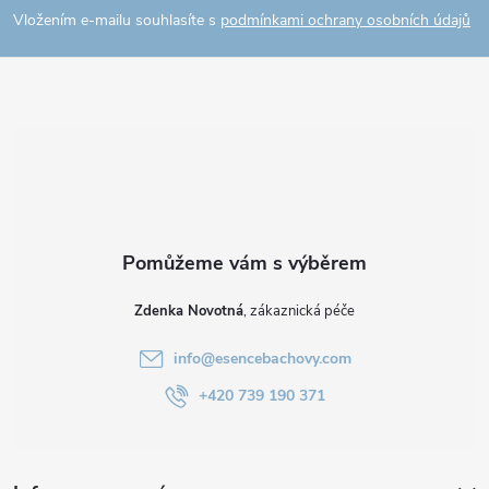
p
Vložením e-mailu souhlasíte s
podmínkami ochrany osobních údajů
a
t
í
Zdenka Novotná
info
@
esencebachovy.com
+420 739 190 371