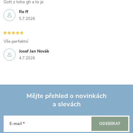
Gott z toho gh a to je
Re ff
5.7.2026
Vše perfektní
Josef Jan Novák
4.7.2026
Mějte přehled o novinkách
a slevách
Z
á
E-mail
ODEBÍRAT