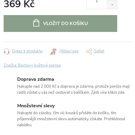
369 Kč
Měrná
cena:
VLOŽIT DO KOŠÍKU
Dotaz k produktu
Hlídací pes
Sdílet
Značka:
Bachovy květové esence
Doprava zdarma
Nakupte nad 2 000 Kč a doprava je zdarma, protože peníze mají
radši zůstat u vás než cestovat s balíčkem. Zjisti více klikni zde.
Množstevní slevy
Nakupte do zásoby, čím víc kousků přidáte do košíku, tím
příjemnější množstevní slevu automaticky získáte. Prohlédnout
nabídku.