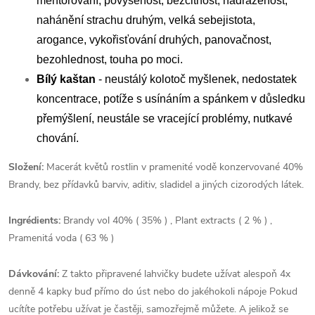
mentorování, povýšenost, bezcitnost, nadřazenost,
nahánění strachu druhým, velká sebejistota,
arogance, vykořisťování druhých, panovačnost,
bezohlednost, touha po moci.
Bílý kaštan
- neustálý kolotoč myšlenek, nedostatek
koncentrace, potíže s usínáním a spánkem v důsledku
přemýšlení, neustále se vracející problémy, nutkavé
chování.
Složení:
Macerát květů rostlin v pramenité vodě konzervované 40%
Brandy, bez přídavků barviv, aditiv, sladidel a jiných cizorodých látek.
Ingrédients:
Brandy vol 40% ( 35% ) , Plant extracts ( 2 % ) ,
Pramenitá voda ( 63 % )
Dávkování:
Z takto připravené lahvičky budete užívat alespoň 4x
denně 4 kapky buď přímo do úst nebo do jakéhokoli nápoje Pokud
ucítíte potřebu užívat je častěji, samozřejmě můžete. A jelikož se