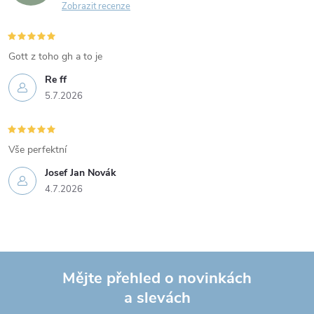
Zobrazit recenze
Gott z toho gh a to je
Re ff
5.7.2026
Vše perfektní
Josef Jan Novák
4.7.2026
Mějte přehled o novinkách
a slevách
Z