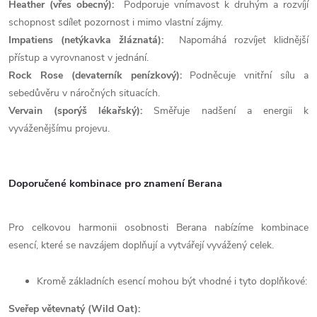
Heather (vřes obecný):
Podporuje vnímavost k druhým a rozvíjí
schopnost sdílet pozornost i mimo vlastní zájmy.
Impatiens (netýkavka žláznatá):
Napomáhá rozvíjet klidnější
přístup a vyrovnanost v jednání.
Rock Rose (devaterník penízkový):
Podněcuje vnitřní sílu a
sebedůvěru v náročných situacích.
Vervain (sporýš lékařský):
Směřuje nadšení a energii k
vyváženějšímu projevu.
Doporučené kombinace pro znamení Berana
Pro celkovou harmonii osobnosti Berana nabízíme kombinace
esencí, které se navzájem doplňují a vytvářejí vyvážený celek.
Kromě základních esencí mohou být vhodné i tyto doplňkové:
Sveřep větevnatý (Wild Oat):