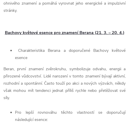
ohnivého znamení a pomáhá vyrovnat jeho energické a impulzivní
stránky.
Bachovy květové esence pro znamení Berana (21. 3. – 20. 4.)
Charakteristika Berana a doporučené Bachovy květové
esence
Beran, první znamení zvěrokruhu, symbolizuje odvahu, energii a
přirozené vůdcovství. Lidé narození v tomto znamení bývají aktivní,
rozhodní a spontánní. Často touží po akci a nových výzvách, někdy
však mohou mít tendenci jednat příliš rychle nebo přetěžovat své
síly.
Pro lepší rovnováhu těchto vlastností se doporučují
následující esence: