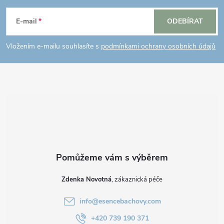
á
E-mail
ODEBÍRAT
p
Vložením e-mailu souhlasíte s
podmínkami ochrany osobních údajů
a
t
í
Zdenka Novotná
info
@
esencebachovy.com
+420 739 190 371