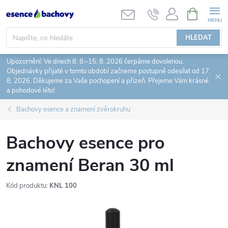
Přejít
NÁKUPNÍ
KOŠÍK
na
obsah
HLEDAT
Upozornění: Ve dnech 8. 8.–15. 8. 2026 čerpáme dovolenou.
Objednávky přijaté v tomto období začneme postupně odesílat od 17.
8. 2026. Děkujeme za Vaše pochopení a přízeň. Přejeme Vám krásné
a pohodové léto!
Bachovy esence a znamení zvěrokruhu
Bachovy esence pro
znamení Beran 30 ml
Kód produktu:
KNL 100