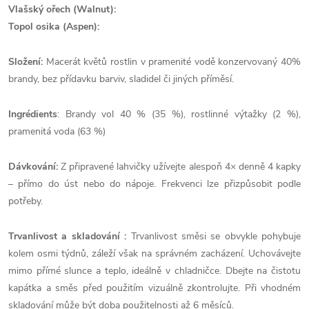
Vlašský ořech (Walnut):
Topol osika (Aspen):
Složení:
Macerát květů rostlin v pramenité vodě konzervovaný 40%
brandy, bez přídavku barviv, sladidel či jiných příměsí.
Ingrédients
: Brandy vol 40 % (35 %), rostlinné výtažky (2 %),
pramenitá voda (63 %)
Dávkování:
Z připravené lahvičky užívejte alespoň 4× denně 4 kapky
– přímo do úst nebo do nápoje. Frekvenci lze přizpůsobit podle
potřeby.
Trvanlivost a skladování :
Trvanlivost směsi se obvykle pohybuje
kolem osmi týdnů, záleží však na správném zacházení. Uchovávejte
mimo přímé slunce a teplo, ideálně v chladničce. Dbejte na čistotu
kapátka a směs před použitím vizuálně zkontrolujte. Při vhodném
skladování může být doba použitelnosti až 6 měsíců.