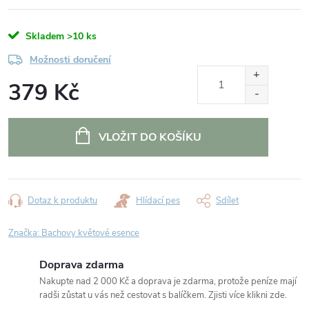
Skladem
>10 ks
Možnosti doručení
379 Kč
Měrná
cena:
VLOŽIT DO KOŠÍKU
Dotaz k produktu
Hlídací pes
Sdílet
Značka:
Bachovy květové esence
Doprava zdarma
Nakupte nad 2 000 Kč a doprava je zdarma, protože peníze mají
radši zůstat u vás než cestovat s balíčkem. Zjisti více klikni zde.